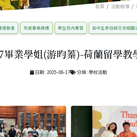
首頁
活動相簿
慶運動會
年度畢業典禮
學生校內實習
高中生參訪與交流相關
6/17畢業學姐(游昀蓁)-荷蘭留學
日期 : 2025-06-17
分類 : 學校活動