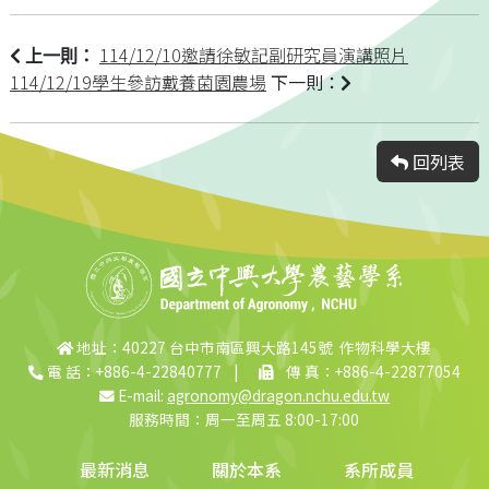
114/12/10邀請徐敏記副研究員演講照片
上一則：
114/12/19學生參訪戴養菌園農場
下一則：
回列表
地址：40227 台中市南區興大路145號 作物科學大樓
電 話：+886-4-22840777
|
傳 真：+886-4-22877054
E-mail:
agronomy@dragon.nchu.edu.tw
服務時間：周一至周五 8:00-17:00
最新消息
關於本系
系所成員