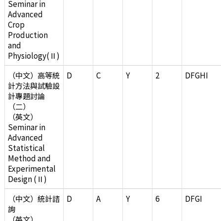
Seminar in
Advanced
Crop
Production
and
Physiology(Ⅱ)
（中文）高等統
D
C
Y
2
DFGHI
計方法與試驗設
計專題討論
（二）
（英文）
Seminar in
Advanced
Statistical
Method and
Experimental
Design (Ⅱ)
（中文）統計諮
D
A
Y
6
DFGI
詢
（英文）