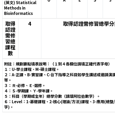
(英文) Statistical
Methods in
Bioinformatics
取得
4
取得認證需修習總學分
認證
需修
習總
課程
數
附註：規劃要點填表說明：（１到４各欄位請填正確代表字母）
１：U-學士課程、M-碩士課程。
２：A-正課、B-實習課、C-台下指導之科目如學生講述或邀請
等。
３：Ｒ-必修、Ｅ-選修。
４：Ｓ-學期課、Ｙ-學年課。
５：科目（學期或全年）總學分數（請填阿拉伯數字）。
６：Level：1-基礎課程、2-核心(理論/方法)課程、3-應用(總
字)。