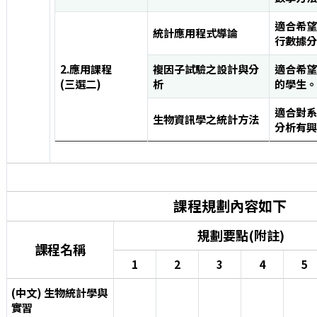
適合希望
統計應用程式導論
行數據分
2.應用課程
複因子試驗之設計與分
適合希望
(三選二)
析
的學生。
適合對系
生物資訊學之統計方法
分析有興
課程規劃內容如下
規劃要點(附註)
課程名稱
1
2
3
4
5
(中文) 生物統計學與
實習