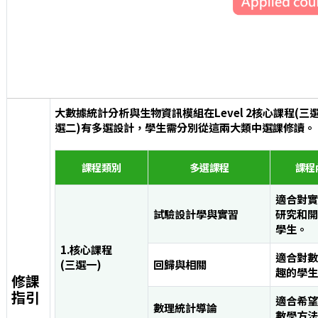
大數據統計分析與生物資訊模組在Level 2核心課程(三選一
選二)有多選設計，學生需分別從這兩大類中選課修讀。
課程類別
多選課程
課程
適合對實
試驗設計學與實習
研究和開
學生。
1.核心課程
適合對數
(三選一)
回歸與相關
趣的學生
修課
指引
適合希望
數理統計導論
數學方法