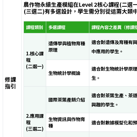
農作物永續生產模組
在Level 2核心課程(二選一
(三選二)有多選設計，學生需分別從這兩大類
課程類別
多選課程
課程內容之差異（修課
適合對遺傳及育種有
遺傳學與植物育種
原理
中應用的學生
。
1.核心課
程
(二選一)
適合對生物統計學原
生物統計學概論
生。
修課
指引
適合對茶葉生產、茶
國際茶葉產銷介紹
興趣的學生。
2.應用課
生物資訊與作物育
程
適合對數據模型化和
種
(三選二)