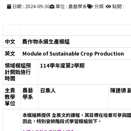
日期 : 2024-09-30
單位 : 農藝學系
分類 :
點閱 :
中文
農作物永續生產模組
英文
Module of Sustainable Crop Production
領域模組預
114學年度第2學期
計開始施行
時間
主責
農藝
召集人
陳建德 
教學
學系
單位
本模組將提供 全英文的課程，其目標在培養可參與
因此，特別安排階段式學習模組如下，