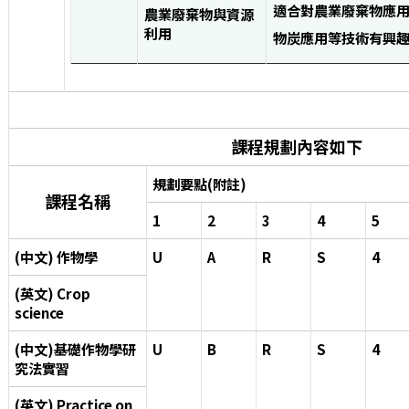
適合對農業廢棄物應
農業廢棄物與資源
利用
物炭應用等技術有興
課程規劃內容如下
規劃要點(附註)
課程名稱
1
2
3
4
5
(中文) 作物學
U
A
R
S
4
(英文) Crop
science
(中文)基礎作物學研
U
B
R
S
4
究法實習
(英文) Practice on