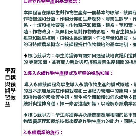
1.建立作物生產的基本概念：
本課程旨在讓學生對作物生產有一個基本的瞭解。該課
作物起源和分類、作物分佈和生產趨勢、農業生態學、
係、土壤和植物營養、作物種子和播種、根系、莖和葉
殖、作物改良、氣候和天氣對作物的影響、 有害生物及
雜草和雜草控制、植物生長調節劑、作物產量和品質、
的可持續農業概念。該課程提供作物栽培的基本培訓，
♦️
核心競爭力：學生將獲得有關如何通過栽培實踐和遺
的 專業知識，並有能力應對與可持續農業生產相關的挑
學習
2.導入永續作物生產模式及所需的進階知識：
目標
與預
導入永續該課程為學生導入永續作物生產的模式概述，
期學
的基本原理及其在作物栽培和土壤肥力管理中的應用。
習效
和植物養分吸收等主題，學生將全面瞭解如何永續地支
益
統計與遺傳育種，擇一修習進階知識，以瞭解永續農業
♦️核心競爭力：學生將獲得與永續農業發展相關的基本
物營養原理和栽培技術來提高作物生產力的能力，同時
3.永續農業的施行：