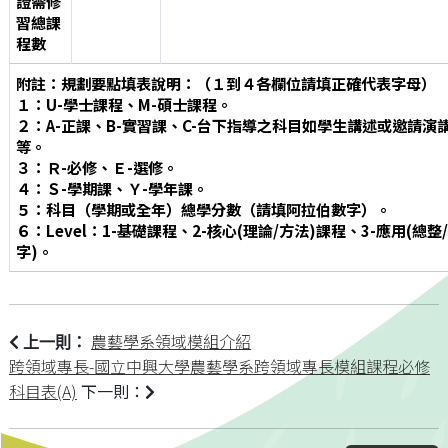
證需修
習總課
程數
附註：規劃要點填表說明：（１到４各欄位請填正確代表字母）
１：U-學士課程、M-碩士課程。
２：A-正課、B-實習課、C-台下指導之科目如學生講述或邀請
等。
３：Ｒ-必修、Ｅ-選修。
４：Ｓ-學期課、Ｙ-學年課。
５：科目（學期或全年）總學分數（請填阿拉伯數字）。
６：Level：1-基礎課程、2-核心(理論/方法)課程、3-應用(總
字)。
農藝學系領域模組介紹
上一則：
跨領域專長-國立中興大學農藝學系跨領域專長模組課程必修
科目表(A)
下一則：