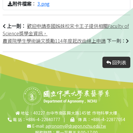
：
3.png
附件檔案
歡迎申請泰國姊妹校宋卡王子提供相關Faculty of
上一則：
Science獎學金資訊，
農資院學生學術論文獎勵114年度起改由線上申請
下一則：
回列表
地址：40227 台中市南區興大路145號 作物科學大樓
電 話：+886-4-22840777
|
傳 真：+886-4-22877054
E-mail:
agronomy@dragon.nchu.edu.tw
服務時間：周一至周五 8:00-17:00