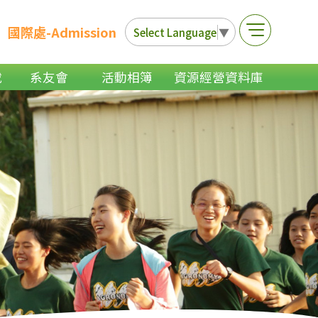
國際處-Admission
Select Language
▼
載
系友會
活動相簿
資源經營資料庫