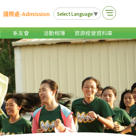
國際處-Admission
Select Language
▼
載
系友會
活動相簿
資源經營資料庫