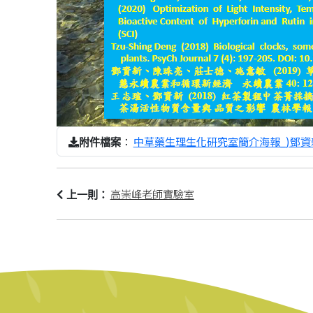
：
中草藥生理生化研究室簡介海報_)鄧資新-202
附件檔案
高崇峰老師實驗室
上一則：