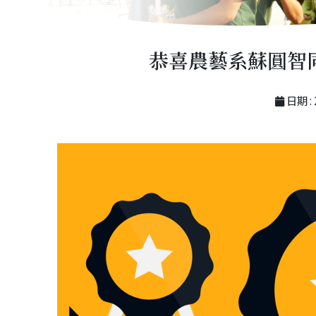
恭喜農藝系蘇圓智同
日期 : 