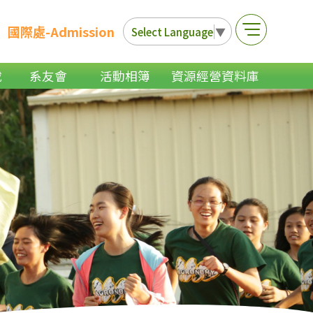
國際處-Admission
Select Language
▼
載
系友會
活動相簿
資源經營資料庫