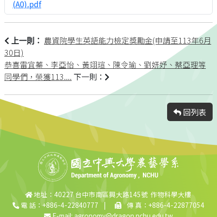
(A0).pdf
農資院學生英語能力檢定獎勵金(申請至113年6月
上一則：
30日)
恭喜雷宜蓁、李亞怡、黃翊瑄、陳令瑜、劉妍妤、蔡亞理等
同學們，榮獲113....
下一則：
回列表
地址：40227 台中市南區興大路145號 作物科學大樓
電 話：+886-4-22840777
|
傳 真：+886-4-22877054
E-mail:
agronomy@dragon.nchu.edu.tw