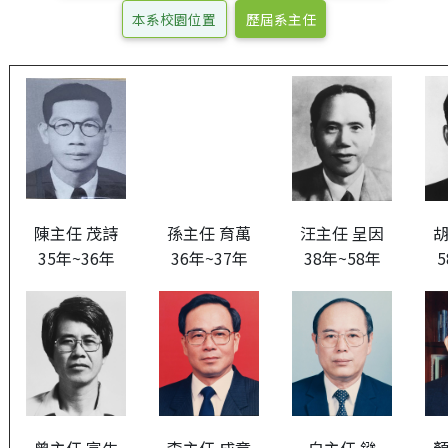
本系校園位置
歷屆系主任
陳主任 茂詩
孫主任 育萬
汪主任 呈因
胡
35年~36年
36年~37年
38年~58年
5