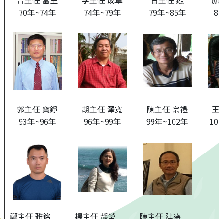
曾主任 富生
李主任 成章
白主任 鏹
顏
70年~74年
74年~79年
79年~85年
8
郭主任 寶錚
胡主任 澤寬
陳主任 宗禮
王
93年~96年
96年~99年
99年~102年
1
鄭主任 雅銘
楊主任 靜瑩
陳主任 建德