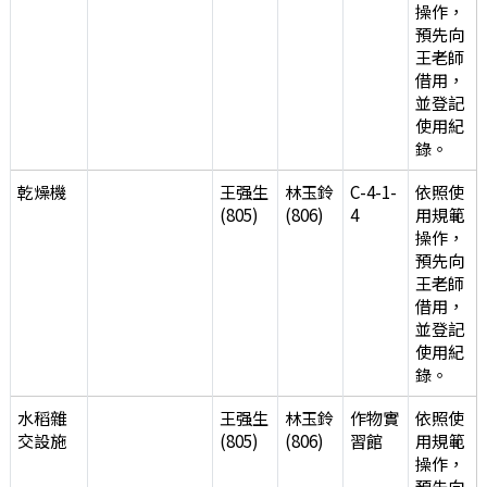
操作，
預先向
王老師
借用，
並登記
使用紀
錄。
乾燥機
王强生
林玉鈴
C-4-1-
依照使
(805)
(806)
4
用規範
操作，
預先向
王老師
借用，
並登記
使用紀
錄。
水稻雜
王强生
林玉鈴
作物實
依照使
交設施
(805)
(806)
習館
用規範
操作，
預先向