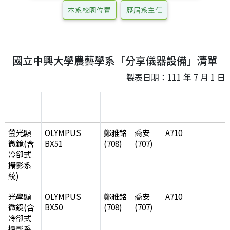
本系校園位置
歷屆系主任
國立中興大學農藝學系「分享儀器設備」清單
製表日期：111 年 7 月 1 日
儀器設備
廠牌型式
實驗室
管理人
放置地
備註
名稱
主持人
點
螢光顯
OLYMPUS
鄭雅銘
喬安
A710
微鏡(含
BX51
(708)
(707)
冷卻式
攝影系
統)
光學顯
OLYMPUS
鄭雅銘
喬安
A710
微鏡(含
BX50
(708)
(707)
冷卻式
攝影系