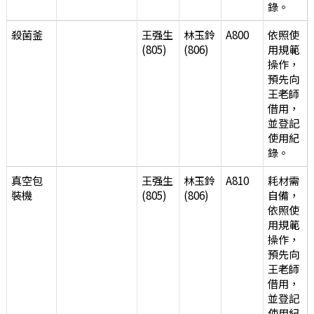
錄。
殺菌釜
王强生
林玉鈴
A800
依照使
(805)
(806)
用規範
操作，
預先向
王老師
借用，
並登記
使用紀
錄。
真空包
王强生
林玉鈴
A810
耗材需
裝機
(805)
(806)
自備，
依照使
用規範
操作，
預先向
王老師
借用，
並登記
使用紀