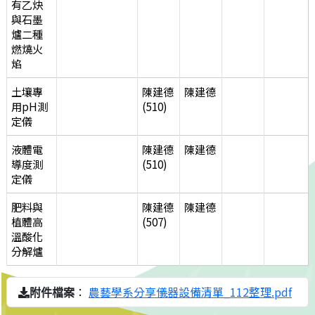
有乙炔
與石墨
爐二種
燃燒火
焰
土壤專
陳建德
陳建德
用pH測
(510)
定儀
液體電
陳建德
陳建德
導度測
(510)
定儀
肥料與
陳建德
陳建德
植體高
(507)
溫酸化
分解爐
：
農藝學系分享儀器設備清單_112整理.pdf
附件檔案