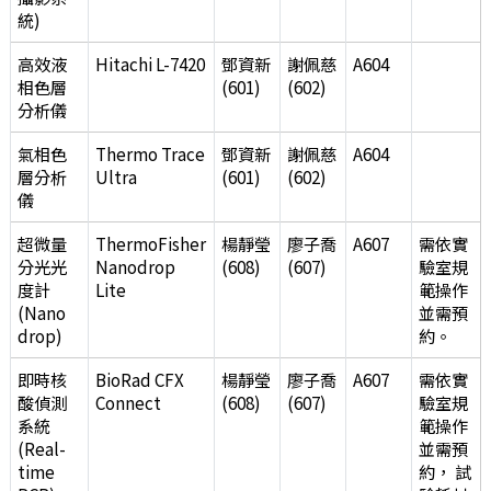
統)
高效液
Hitachi L-7420
鄧資新
謝佩慈
A604
相色層
(601)
(602)
分析儀
氣相色
Thermo Trace
鄧資新
謝佩慈
A604
層分析
Ultra
(601)
(602)
儀
超微量
ThermoFisher
楊靜瑩
廖子喬
A607
需依實
分光光
Nanodrop
(608)
(607)
驗室規
度計
Lite
範操作
(Nano
並需預
drop)
約。
即時核
BioRad CFX
楊靜瑩
廖子喬
A607
需依實
酸偵測
Connect
(608)
(607)
驗室規
系統
範操作
(Real-
並需預
time
約， 試