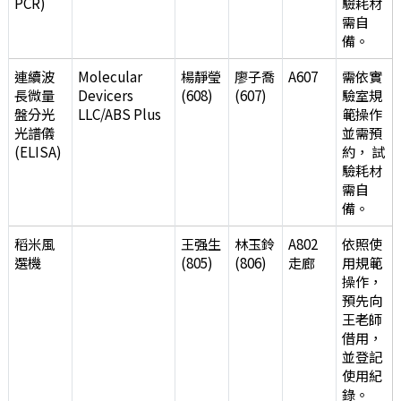
PCR)
驗耗材
需自
備。
連續波
Molecular
楊靜瑩
廖子喬
A607
需依實
長微量
Devicers
(608)
(607)
驗室規
盤分光
LLC/ABS Plus
範操作
光譜儀
並需預
(ELISA)
約， 試
驗耗材
需自
備。
稻米風
王强生
林玉鈴
A802
依照使
選機
(805)
(806)
走廊
用規範
操作，
預先向
王老師
借用，
並登記
使用紀
錄。