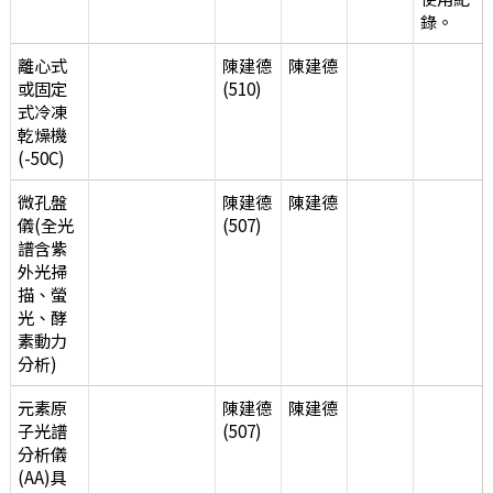
錄。
離心式
陳建德
陳建德
或固定
(510)
式冷凍
乾燥機
(-50C)
微孔盤
陳建德
陳建德
儀(全光
(507)
譜含紫
外光掃
描、螢
光、酵
素動力
分析)
元素原
陳建德
陳建德
子光譜
(507)
分析儀
(AA)具