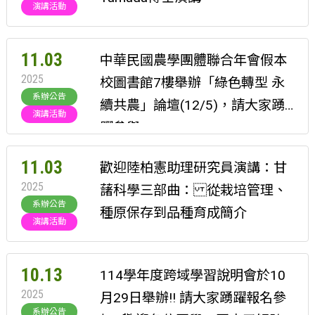
演講活動
11.03
中華民國農學團體聯合年會假本
2025
校圖書館7樓舉辦「綠色轉型 永
系辦公告
續共農」論壇(12/5)，請大家踴
演講活動
躍參與
11.03
歡迎陸柏憲助理研究員演講：甘
2025
藷科學三部曲： 從栽培管理、
系辦公告
種原保存到品種育成簡介
演講活動
10.13
114學年度跨域學習說明會於10
2025
月29日舉辦!! 請大家踴躍報名參
系辦公告