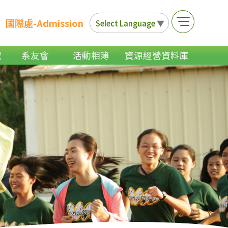
國際處-Admission
Select Language
▼
載
系友會
活動相簿
資源經營資料庫