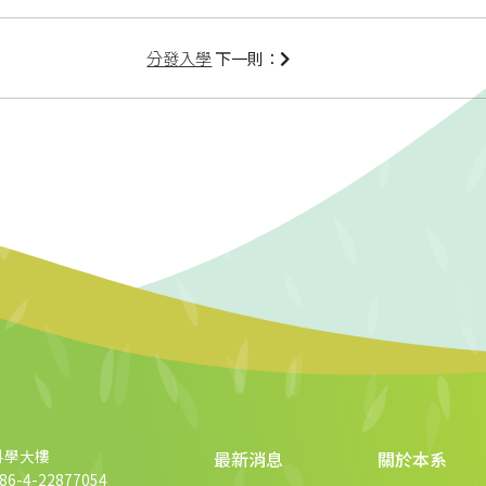
分發入學
下一則：
科學大樓
最新消息
關於本系
6-4-22877054