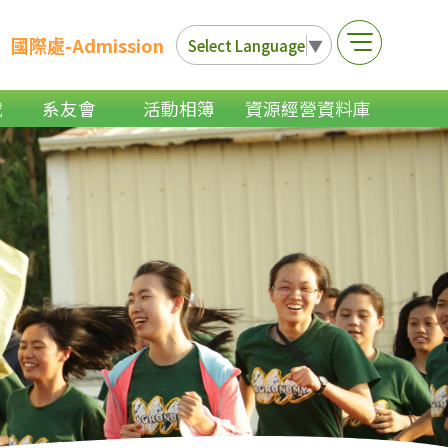
國際處-Admission
Select Language
▼
載
系友會
活動相簿
資源經營資料庫