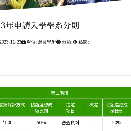
113年申請入學學系分則
2023-11-23
單位 : 農藝學系
分類 :
點閱 :
甄選總成績採計方式及佔總成績比例
第二階段
成績採計方式
佔甄選總成
指定
檢定
佔甄選總成
績比例
項目
績比例
*1.00
50%
審查資料
--
50%