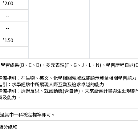
*2.00
--
--
*1.50
學習成果(B、C、D)、多元表現(F、G、J、L、N)、學習歷程自述(O
準備指引：在生物、英文、化學相關領域或能顯示農業相關學習能力
指引：求學經驗中所展現人際互動及追求卓越的能力。
準備指引：透過反思、就讀動機(含自傳)、未來讀書計畫與生涯規劃
養及能力。
通過其中一科檢定標準即可。
級分總和