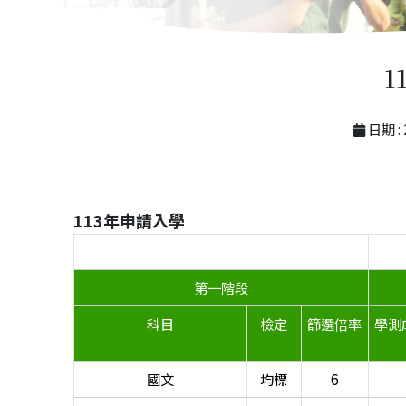
日期 : 
113年申請入學
學測、 英聽篩選方式
第一階段
科目
檢定
篩選倍率
學測
國文
均標
6