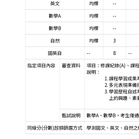
英文
均標
--
數學A
均標
--
數學B
均標
--
自然
均標
3
國英自
--
8
--
指定項目內容
審查資料
項目：修課紀錄(A)、課程
說明：
課程學習成果
多元表現準備
學習歷程自述
上的興趣、素
甄試說明
數學A、數學B，考生僅
同級分(分數)超額篩選方式
學測國文、英文、自然之