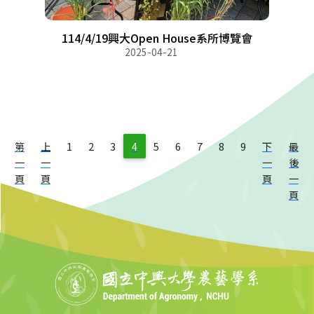
114/4/19興大Open House系所博覽會
2025-04-21
第
上
1
2
3
4
5
6
7
8
9
下
最
一
一
一
後
頁
頁
頁
一
頁